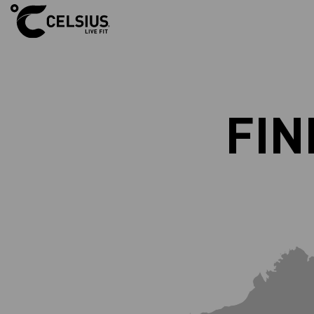
W
o
r
l
d
M
a
p
FIN